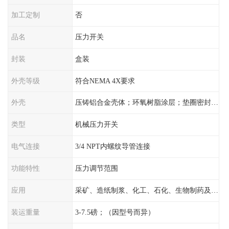
加工定制
否
品名
压力开关
封装
盒装
外壳等级
符合NEMA 4X要求
外壳
压铸铝合金壳体；环氧树脂涂层；垫圈密封；卡紧螺丝
类型
机械压力开关
电气连接
3/4 NPT内螺纹导管连接
功能特性
压力调节范围
应用
采矿、造纸制浆、化工、石化、生物制药及传统工业应用领域
装运重量
3-7.5磅；（因型号而异）