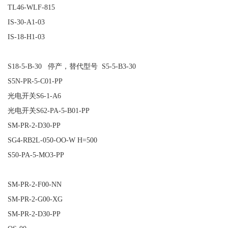
TL46-WLF-815
IS-30-A1-03
IS-18-H1-03
S18-5-B-30 停产，替代型号 S5-5-B3-30
S5N-PR-5-C01-PP
光电开关S6-1-A6
光电开关S62-PA-5-B01-PP
SM-PR-2-D30-PP
SG4-RB2L-050-OO-W H=500
S50-PA-5-MO3-PP
SM-PR-2-F00-NN
SM-PR-2-G00-XG
SM-PR-2-D30-PP