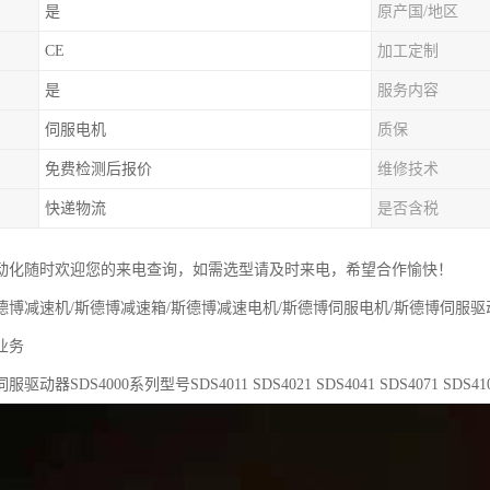
是
原产国/地区
CE
加工定制
是
服务内容
伺服电机
质保
免费检测后报价
维修技术
快递物流
是否含税
动化随时欢迎您的来电查询，如需选型请及时来电，希望合作愉快！
德博减速机/斯德博减速箱/斯德博减速电机/斯德博伺服电机/斯德博伺服驱
业务
动器SDS4000系列型号SDS4011 SDS4021 SDS4041 SDS4071 SDS4101