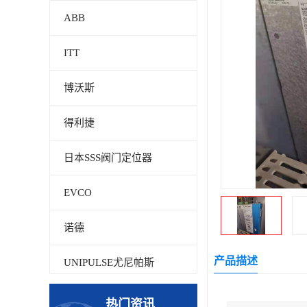
ABB
ITT
博沃斯
得利捷
日本SSS阀门定位器
EVCO
诺德
产品描述
UNIPULSE尤尼帕斯
贝加莱
热门资讯