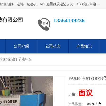
目前我们经销的优势产品主要如下：德国STOBER斯德博、伺服驱动器、电机、减速机、ABB避雷器放电记录仪、ABB高压带电指示器、模拟指示器、柜用照明灯、风机控制器、日本SSS阀门定位器；德国NORD诺德、德国SEW、ITT压力开关、ROSS、伦茨、WEST、ATOS、派克、SSS、三菱、 EVCO、 尤尼帕斯、日本三桥、三菱、威格士、KEB科比等等，品牌众多，无法一一列举！详情来电咨询
技有限公司
13564139236
公司介绍
公司动态
产品知识
OBER伺服控制器 节能环保
FAS4009 STOB
面议
价格：
产品数量：
8889.00台