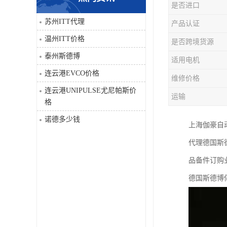
是否进口
科比
苏州ITT代理
产品认证
温州ITT价格
是否跨境货源
三菱
泰州斯德博
适用电机
DRPAG
连云港EVCO价格
维修价格
连云港UNIPULSE尤尼帕斯价
运输
格
诺德多少钱
上海伽豪自
代理德国斯
品备件订购
德国斯德博伺服驱