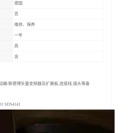
德国
否
维修、保养
一年
高
含
动器/斯德博矢量变频器及扩展板,连接线,插头等备
 SDS4141