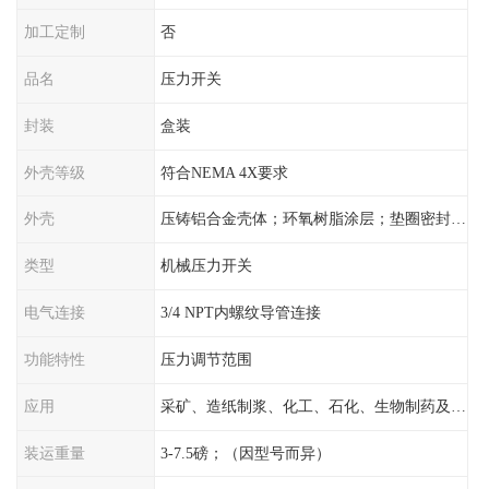
加工定制
否
品名
压力开关
封装
盒装
外壳等级
符合NEMA 4X要求
外壳
压铸铝合金壳体；环氧树脂涂层；垫圈密封；卡紧螺丝
类型
机械压力开关
电气连接
3/4 NPT内螺纹导管连接
功能特性
压力调节范围
应用
采矿、造纸制浆、化工、石化、生物制药及传统工业应用领域
装运重量
3-7.5磅；（因型号而异）