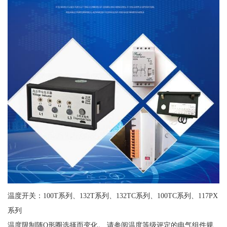
温度开关：100T系列、132T系列、132TC系列、100TC系列、117PX
系列
温度限制随O形圈选择而变化。 请参阅温度等级评定的电气组件规