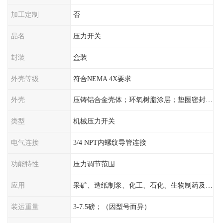
加工定制
否
品名
压力开关
封装
盒装
外壳等级
符合NEMA 4X要求
外壳
压铸铝合金壳体；环氧树脂涂层；垫圈密封；卡紧螺丝
类型
机械压力开关
电气连接
3/4 NPT内螺纹导管连接
功能特性
压力调节范围
应用
采矿、造纸制浆、化工、石化、生物制药及传统工业应用领域
装运重量
3-7.5磅；（因型号而异）