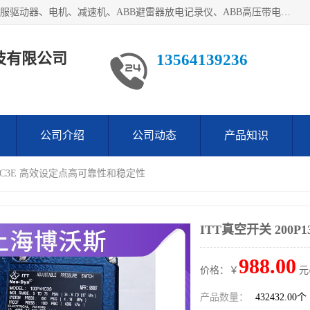
目前我们经销的优势产品主要如下：德国STOBER斯德博、伺服驱动器、电机、减速机、ABB避雷器放电记录仪、ABB高压带电指示器、模拟指示器、柜用照明灯、风机控制器、日本SSS阀门定位器；德国NORD诺德、德国SEW、ITT压力开关、ROSS、伦茨、WEST、ATOS、派克、SSS、三菱、 EVCO、 尤尼帕斯、日本三桥、三菱、威格士、KEB科比等等，品牌众多，无法一一列举！详情来电咨询
技有限公司
13564139236
公司介绍
公司动态
产品知识
P13C3E 高效设定点高可靠性和稳定性
ITT真空开关 200
988.00
价格：￥
元
产品数量：
432432.00个