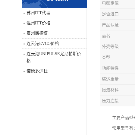
电额定值
科比
苏州ITT代理
是否进口
温州ITT价格
产品认证
三菱
泰州斯德博
品名
DRPAG
连云港EVCO价格
外壳等级
连云港UNIPULSE尤尼帕斯价
类型
格
功能特性
诺德多少钱
装运重量
接液材料
压力连接
主要产品型号有：1
常用型号有：10