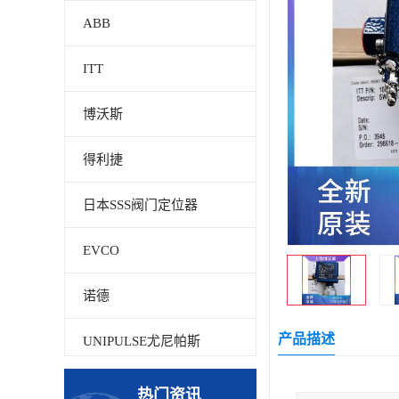
ABB
ITT
博沃斯
得利捷
日本SSS阀门定位器
EVCO
诺德
产品描述
UNIPULSE尤尼帕斯
贝加莱
热门资讯