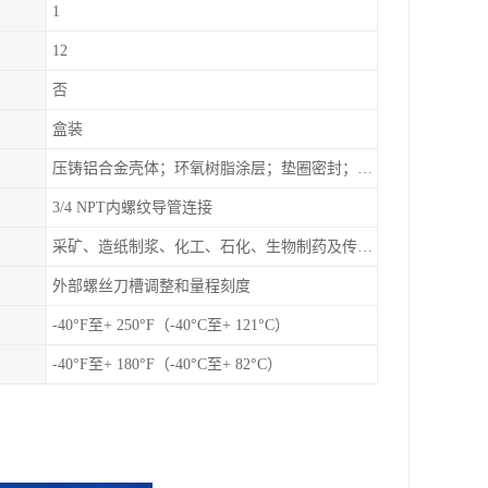
1
12
否
盒装
压铸铝合金壳体；环氧树脂涂层；垫圈密封；卡紧螺丝
3/4 NPT内螺纹导管连接
采矿、造纸制浆、化工、石化、生物制药及传统工业应用领域
外部螺丝刀槽调整和量程刻度
-40°F至+ 250°F（-40°C至+ 121°C）
-40°F至+ 180°F（-40°C至+ 82°C）