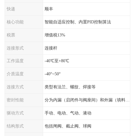
快递
顺丰
核心功能
智能自适应控制、内置PID控制算法
税票
增值税13%
连接形式
连接杆
工作温度
-40℃至+80℃
介质温度
-40°~50°
连接方式
类型有法兰、螺纹、焊接等
密封性能
分为内漏（启闭件与阀座间）和外漏（填料与阀杆间）
驱动方式
手动、电动、气动、液动
结构形式
包括闸阀、截止阀、球阀