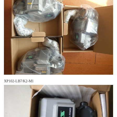
XP102-LB7/K2-M1