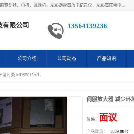
目前我们经销的优势产品主要如下：德国STOBER斯德博、伺服驱动器、电机、减速机、ABB避雷器放电记录仪、ABB高压带电指示器、模拟指示器、柜用照明灯、风机控制器、日本SSS阀门定位器；德国NORD诺德、德国SEW、ITT压力开关、ROSS、伦茨、WEST、ATOS、派克、SSS、三菱、 EVCO、 尤尼帕斯、日本三桥、三菱、威格士、KEB科比等等，品牌众多，无法一一列举！详情来电咨询
技有限公司
13564139236
公司介绍
公司动态
产品知识
境污染 MDS5015A/L
伺服放大器 减少环境污
面议
价格：
产品数量：
8889.00台