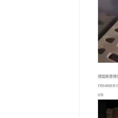
德国斯德博矢
FBS4008/B 
0/B