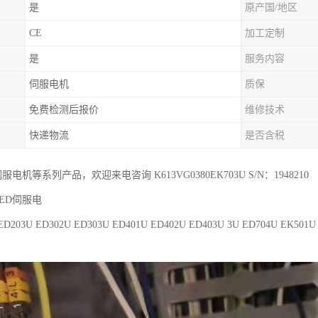
是
原产国/地区
CE
加工定制
是
服务内容
伺服电机
质保
免费检测后报价
维修技术
快递物流
是否含税
r伺服电机等系列产品，欢迎来电咨询 K613VG0380EK703U S/N：1948210
ED伺服电
ED203U ED302U ED303U ED401U ED402U ED403U 3U ED704U EK501U