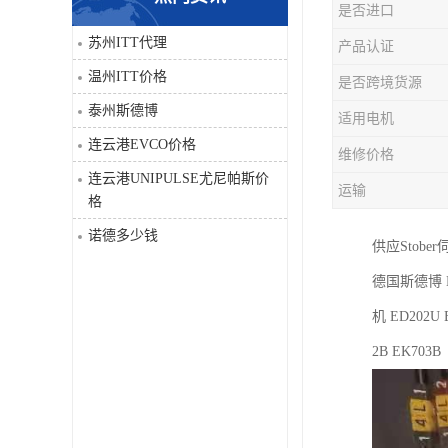
是否进口
科比
苏州ITT代理
产品认证
温州ITT价格
是否跨境货源
三菱
泰州斯德博
适用电机
DRPAG
连云港EVCO价格
维修价格
连云港UNIPULSE尤尼帕斯价
运输
格
诺德多少钱
供应Stobe
德国斯德博 
机 ED202U 
2B EK703B