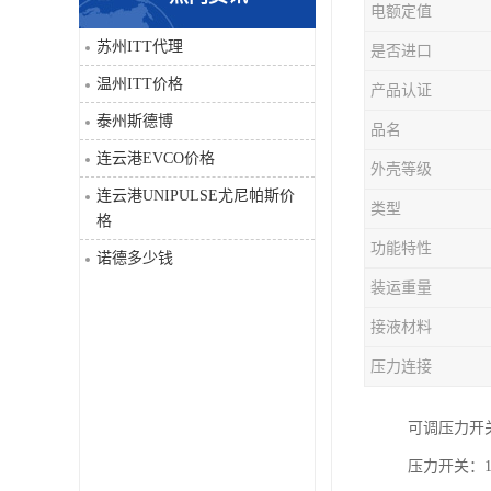
电额定值
科比
苏州ITT代理
是否进口
温州ITT价格
产品认证
三菱
泰州斯德博
品名
DRPAG
连云港EVCO价格
外壳等级
连云港UNIPULSE尤尼帕斯价
类型
格
功能特性
诺德多少钱
装运重量
接液材料
压力连接
可调压力开关1
压力开关：10