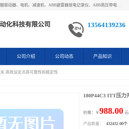
目前我们经销的优势产品主要如下：德国STOBER斯德博、伺服驱动器、电机、减速机、ABB避雷器放电记录仪、ABB高压带电指示器、模拟指示器、柜用照明灯、风机控制器、日本SSS阀门定位器；德国NORD诺德、德国SEW、ITT压力开关、ROSS、伦茨、WEST、ATOS、派克、SSS、三菱、 EVCO、 尤尼帕斯、日本三桥、三菱、威格士、KEB科比等等，品牌众多，无法一一列举！详情来电咨询
动化科技有限公司
13564139236
公司介绍
公司动态
产品知识
T压力开关 高效设定点高可靠性和稳定性
180P44C3 IT
988.00
价格：￥
元
产品数量：
432432.00个