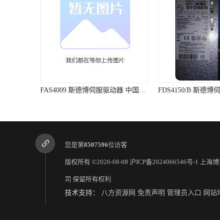
FAS4009 斯德博伺服驱动器 中国STOBER总代理
FDS4150/B 斯德博伺服控制器 减少环境污染
您是第
8507596
位访客
版权所有 ©2026-08-08
沪ICP备2024066546号-1
上海博
司
保留所有权利.
技术支持：
八方资源网
免责声明
管理员入口
网站
北京总代理 DJS-I/C ABB避雷器放电记录仪
瑞士 DJS-II/C