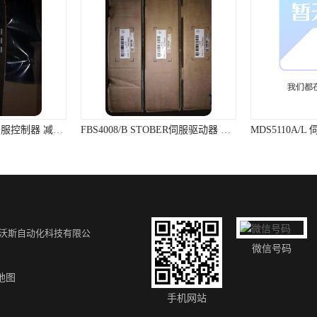
FBS4008/B STOBER伺服驱动器 功耗低转换率高
沃斯自动化科技有限公
微信号码
地图
手机网站
 ABB放电记录仪
假一罚十 DJS ABB避雷器
货期短 DJS-