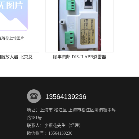
MDS5110A/L 伺服放大器 北京总代理
顺丰包邮 DJS-II ABB避雷器
13564139236
地址：上海市 松江区 上海市松江区泖港镇中厍
路181号
联系人：李振花
先生
（经理）
微信帐号：13564139236
I/B ABB放电记录仪
使用寿命长 DJS-I ABB避雷器