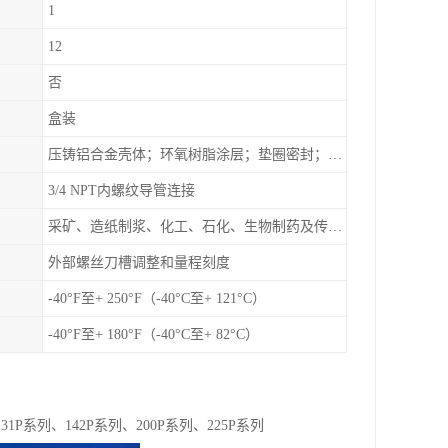
1
12
否
盒装
压铸铝合金壳体；环氧树脂涂层；垫圈密封；卡紧螺丝
3/4 NPT内螺纹导管连接
采矿、造纸制浆、化工、石化、生物制药及传统工业应用领域
外部螺丝刀槽调整和量程刻度
-40°F至+ 250°F（-40°C至+ 121°C）
-40°F至+ 180°F（-40°C至+ 82°C）
31P系列、142P系列、200P系列、225P系列