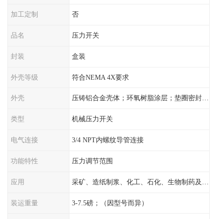
加工定制
否
品名
压力开关
封装
盒装
外壳等级
符合NEMA 4X要求
外壳
压铸铝合金壳体；环氧树脂涂层；垫圈密封；卡紧螺丝
类型
机械压力开关
电气连接
3/4 NPT内螺纹导管连接
功能特性
压力调节范围
应用
采矿、造纸制浆、化工、石化、生物制药及传统工业应用领域
装运重量
3-7.5磅；（因型号而异）