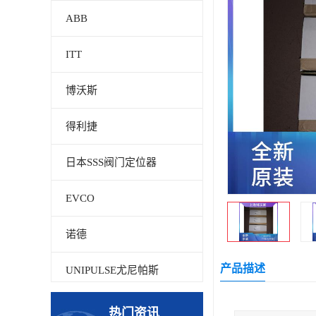
ABB
ITT
博沃斯
得利捷
日本SSS阀门定位器
EVCO
诺德
产品描述
UNIPULSE尤尼帕斯
贝加莱
热门资讯