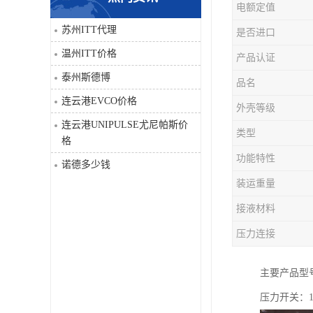
电额定值
科比
苏州ITT代理
是否进口
温州ITT价格
产品认证
三菱
泰州斯德博
品名
DRPAG
连云港EVCO价格
外壳等级
连云港UNIPULSE尤尼帕斯价
类型
格
功能特性
诺德多少钱
装运重量
接液材料
压力连接
主要产品型号有：1
压力开关：10