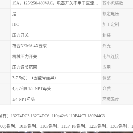
15A，125/250/480VAC，电器开关不用于直流电源形式
较小包装数
是
额定电压
IEC
加工定制
压力开关
封装
符合NEMA 4X要求
外壳
机械压力开关
电气连接
压力调节范围
应用
3-7.5磅；（因型号而异）
调整
4,5,7和9 1/2 NPT母头
介质
1/4 NPT母头
环境温度
32T4DC3 132T4DC6 110p42c3 110P44C3 180P44C3
0p系列、101P系列、110P系列、115P_PP系列、125P系列、130P系列、1