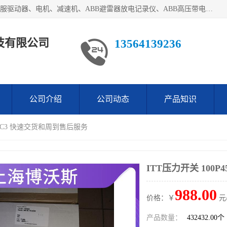
目前我们经销的优势产品主要如下：德国STOBER斯德博、伺服驱动器、电机、减速机、ABB避雷器放电记录仪、ABB高压带电指示器、模拟指示器、柜用照明灯、风机控制器、日本SSS阀门定位器；德国NORD诺德、德国SEW、ITT压力开关、ROSS、伦茨、WEST、ATOS、派克、SSS、三菱、 EVCO、 尤尼帕斯、日本三桥、三菱、威格士、KEB科比等等，品牌众多，无法一一列举！详情来电咨询
技有限公司
13564139236
公司介绍
公司动态
产品知识
P45C3 快速交货和周到售后服务
ITT压力开关 100
988.00
价格：￥
元
产品数量：
432432.00个