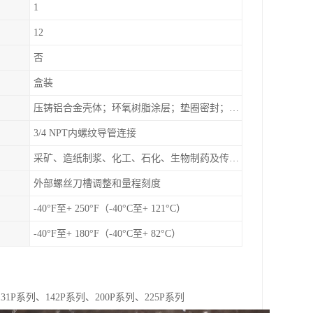
1
12
否
盒装
压铸铝合金壳体；环氧树脂涂层；垫圈密封；卡紧螺丝
3/4 NPT内螺纹导管连接
采矿、造纸制浆、化工、石化、生物制药及传统工业应用领域
外部螺丝刀槽调整和量程刻度
-40°F至+ 250°F（-40°C至+ 121°C）
-40°F至+ 180°F（-40°C至+ 82°C）
31P系列、142P系列、200P系列、225P系列