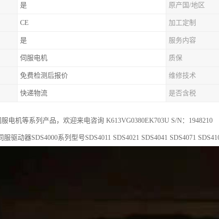
是
原产国/地区
CE
加工定制
是
服务内容
伺服电机
质保
免费检测后报价
维修技术
快递物流
是否含税
r伺服电机等系列产品，欢迎来电咨询 K613VG0380EK703U S/N：1948210
动器SDS4000系列型号SDS4011 SDS4021 SDS4041 SDS4071 SDS4101