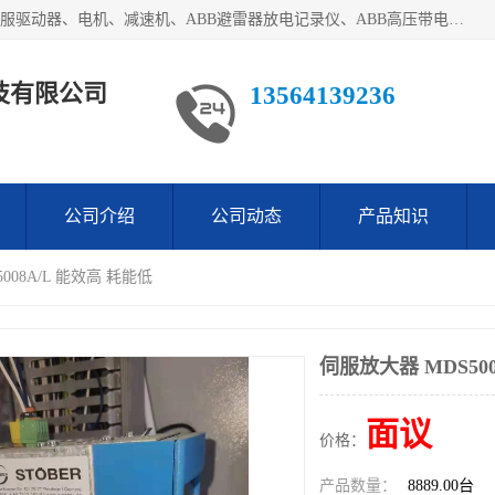
目前我们经销的优势产品主要如下：德国STOBER斯德博、伺服驱动器、电机、减速机、ABB避雷器放电记录仪、ABB高压带电指示器、模拟指示器、柜用照明灯、风机控制器、日本SSS阀门定位器；德国NORD诺德、德国SEW、ITT压力开关、ROSS、伦茨、WEST、ATOS、派克、SSS、三菱、 EVCO、 尤尼帕斯、日本三桥、三菱、威格士、KEB科比等等，品牌众多，无法一一列举！详情来电咨询
技有限公司
13564139236
公司介绍
公司动态
产品知识
008A/L 能效高 耗能低
伺服放大器 MDS50
面议
价格：
产品数量：
8889.00台