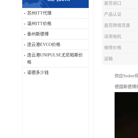
是否进口
科比
苏州ITT代理
产品认证
温州ITT价格
是否跨境货源
三菱
泰州斯德博
适用电机
DRPAG
连云港EVCO价格
维修价格
连云港UNIPULSE尤尼帕斯价
运输
格
诺德多少钱
供应Stobe
德国斯德博伺服驱