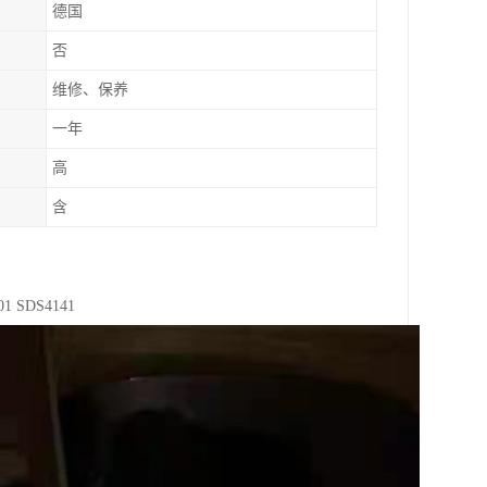
德国
否
维修、保养
一年
高
含
 SDS4141