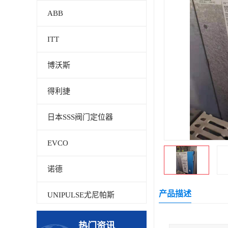
ABB
ITT
博沃斯
得利捷
日本SSS阀门定位器
EVCO
诺德
产品描述
UNIPULSE尤尼帕斯
贝加莱
热门资讯