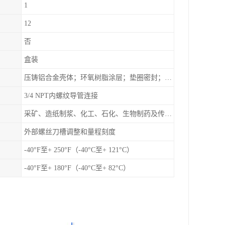
1
12
否
盒装
压铸铝合金壳体；环氧树脂涂层；垫圈密封；卡紧螺丝
3/4 NPT内螺纹导管连接
采矿、造纸制浆、化工、石化、生物制药及传统工业应用领域
外部螺丝刀槽调整和量程刻度
-40°F至+ 250°F（-40°C至+ 121°C）
-40°F至+ 180°F（-40°C至+ 82°C）