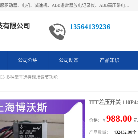
目前我们经销的优势产品主要如下：德国STOBER斯德博、伺服驱动器、电机、减速机、ABB避雷器放电记录仪、ABB高压带电指示器、模拟指示器、柜用照明灯、风机控制器、日本SSS阀门定位器；德国NORD诺德、德国SEW、ITT压力开关、ROSS、伦茨、WEST、ATOS、派克、SSS、三菱、 EVCO、 尤尼帕斯、日本三桥、三菱、威格士、KEB科比等等，品牌众多，无法一一列举！详情来电咨询
技有限公司
13564139236
公司介绍
公司动态
产品知识
P44C3 多种型号选择现场调节功能
ITT差压开关 110
988.00
价格：￥
元
产品数量：
432432.00个