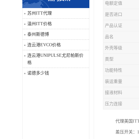
电额定值
科比
苏州ITT代理
是否进口
温州ITT价格
产品认证
三菱
泰州斯德博
品名
DRPAG
连云港EVCO价格
外壳等级
连云港UNIPULSE尤尼帕斯价
类型
格
功能特性
诺德多少钱
装运重量
接液材料
压力连接
代理美国IT
差压开关：15