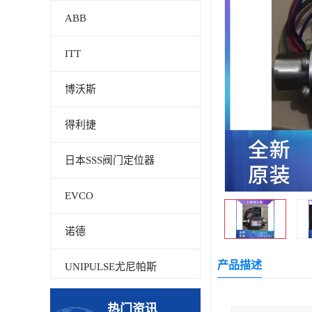
ABB
ITT
博沃斯
得利捷
日本SSS阀门定位器
EVCO
诺德
产品描述
UNIPULSE尤尼帕斯
贝加莱
热门资讯