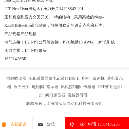
Neo-Dyn压力开关/危险区域
ITT Neo-Dyn(纽达因) 压力开关142P8S42-201
压和真空到压力交叉开关。 特的结构，采用高效的Nega-
Rate®Belleville碟形弹簧，可提供稳定的设定点和高压力。
产品规格产品规格
电气连接：1/2 NPT公导管连接，PVC绝缘18 AWG，18“长引线
压力连接：1/4 NPT母头
162P14C6BR
伺服驱动器 ABB避雷器放电记录仪DJS-II 电机 减速机 带电显示
器 压力开关 电磁阀 指示器 风机控制器 传感器 LED柜用照明
灯 阀门定位器 温控器等等
版权所有：上海博沃斯自动化科技有限公司
在线留言
短信
拔打电话 13564139236