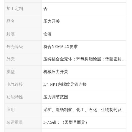
加工定制
否
品名
压力开关
封装
盒装
外壳等级
符合NEMA 4X要求
外壳
压铸铝合金壳体；环氧树脂涂层；垫圈密封；卡紧螺丝
类型
机械压力开关
电气连接
3/4 NPT内螺纹导管连接
功能特性
压力调节范围
应用
采矿、造纸制浆、化工、石化、生物制药及传统工业应用领域
装运重量
3-7.5磅；（因型号而异）