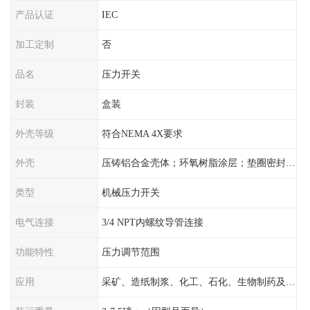
产品认证
IEC
加工定制
否
品名
压力开关
封装
盒装
外壳等级
符合NEMA 4X要求
外壳
压铸铝合金壳体；环氧树脂涂层；垫圈密封；卡紧螺丝
类型
机械压力开关
电气连接
3/4 NPT内螺纹导管连接
功能特性
压力调节范围
应用
采矿、造纸制浆、化工、石化、生物制药及传统工业应用领域