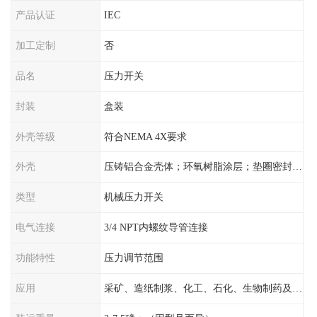
产品认证
IEC
加工定制
否
品名
压力开关
封装
盒装
外壳等级
符合NEMA 4X要求
外壳
压铸铝合金壳体；环氧树脂涂层；垫圈密封；卡紧螺丝
类型
机械压力开关
电气连接
3/4 NPT内螺纹导管连接
功能特性
压力调节范围
应用
采矿、造纸制浆、化工、石化、生物制药及传统工业应用领域