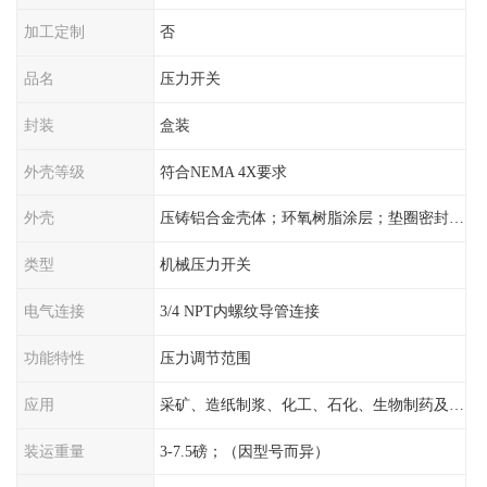
加工定制
否
品名
压力开关
封装
盒装
外壳等级
符合NEMA 4X要求
外壳
压铸铝合金壳体；环氧树脂涂层；垫圈密封；卡紧螺丝
类型
机械压力开关
电气连接
3/4 NPT内螺纹导管连接
功能特性
压力调节范围
应用
采矿、造纸制浆、化工、石化、生物制药及传统工业应用领域
装运重量
3-7.5磅；（因型号而异）