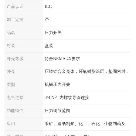
产品认证
IEC
加工定制
否
品名
压力开关
封装
盒装
外壳等级
符合NEMA 4X要求
外壳
压铸铝合金壳体；环氧树脂涂层；垫圈密封；卡紧螺丝
类型
机械压力开关
电气连接
3/4 NPT内螺纹导管连接
功能特性
压力调节范围
应用
采矿、造纸制浆、化工、石化、生物制药及传统工业应用领域