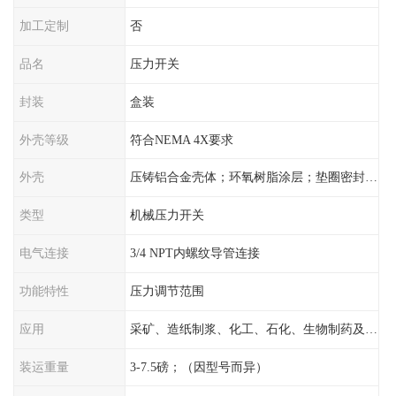
加工定制
否
品名
压力开关
封装
盒装
外壳等级
符合NEMA 4X要求
外壳
压铸铝合金壳体；环氧树脂涂层；垫圈密封；卡紧螺丝
类型
机械压力开关
电气连接
3/4 NPT内螺纹导管连接
功能特性
压力调节范围
应用
采矿、造纸制浆、化工、石化、生物制药及传统工业应用领域
装运重量
3-7.5磅；（因型号而异）