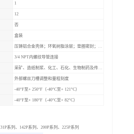
1
12
否
盒装
压铸铝合金壳体；环氧树脂涂层；垫圈密封；卡紧螺丝
3/4 NPT内螺纹导管连接
采矿、造纸制浆、化工、石化、生物制药及传统工业应用领域
外部螺丝刀槽调整和量程刻度
-40°F至+ 250°F（-40°C至+ 121°C）
-40°F至+ 180°F（-40°C至+ 82°C）
31P系列、142P系列、200P系列、225P系列