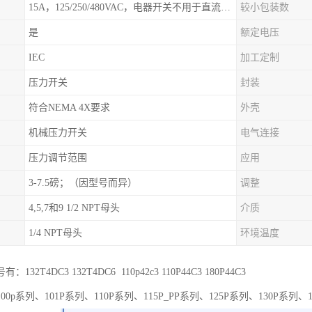
15A，125/250/480VAC，电器开关不用于直流电源形式
较小包装数
是
额定电压
IEC
加工定制
压力开关
封装
符合NEMA 4X要求
外壳
机械压力开关
电气连接
压力调节范围
应用
3-7.5磅；（因型号而异）
调整
4,5,7和9 1/2 NPT母头
介质
1/4 NPT母头
环境温度
32T4DC3 132T4DC6 110p42c3 110P44C3 180P44C3
0p系列、101P系列、110P系列、115P_PP系列、125P系列、130P系列、1