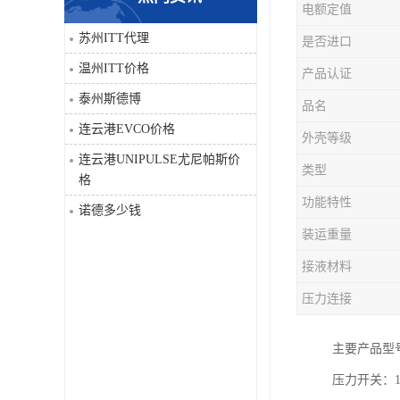
电额定值
科比
苏州ITT代理
是否进口
温州ITT价格
产品认证
三菱
泰州斯德博
品名
DRPAG
连云港EVCO价格
外壳等级
连云港UNIPULSE尤尼帕斯价
类型
格
功能特性
诺德多少钱
装运重量
接液材料
压力连接
主要产品型号有：1
压力开关：10