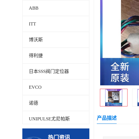
ABB
ITT
博沃斯
得利捷
日本SSS阀门定位器
EVCO
诺德
产品描述
UNIPULSE尤尼帕斯
贝加莱
热门资讯