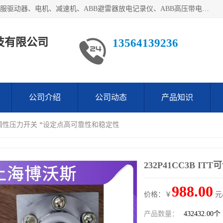
目前我们经销的优势产品主要如下：德国STOBER斯德博、伺服驱动器、电机、减速机、ABB避雷器放电记录仪、ABB高压带电指示器、模拟指示器、柜用照明灯、风机控制器、日本SSS阀门定位器；德国NORD诺德、德国SEW、ITT压力开关、ROSS、伦茨、WEST、ATOS、派克、SSS、三菱、 EVCO、 尤尼帕斯、日本三桥、三菱、威格士、KEB科比等等，品牌众多，无法一一列举！详情来电咨询
技有限公司
13564139236
公司介绍
公司动态
产品知识
ITT可调性压力开关 *设定点高可靠性和稳定性
232P41CC3B 
988.00
价格：￥
元
产品数量：
432432.00个