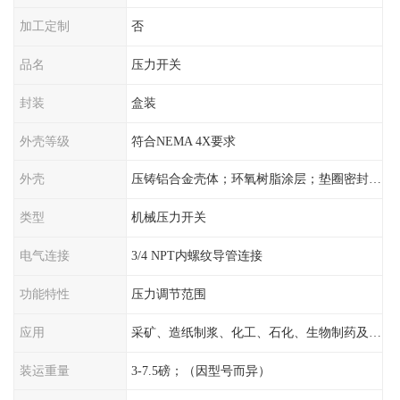
加工定制
否
品名
压力开关
封装
盒装
外壳等级
符合NEMA 4X要求
外壳
压铸铝合金壳体；环氧树脂涂层；垫圈密封；卡紧螺丝
类型
机械压力开关
电气连接
3/4 NPT内螺纹导管连接
功能特性
压力调节范围
应用
采矿、造纸制浆、化工、石化、生物制药及传统工业应用领域
装运重量
3-7.5磅；（因型号而异）