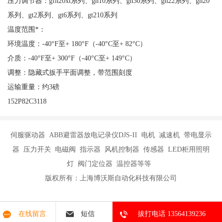
压力调节器：gfh20xt系列、gh10系列、gh30系列、gh22系列、gh20
系列、gt2系列、gt6系列、gt210系列
温度范围*：
环境温度：-40°F至+ 180°F（-40°C至+ 82°C）
介质：-40°F至+ 300°F（-40°C至+ 149°C）
调整：隐藏式扳手平面调整，带范围刻度
运输重量：约3磅
152P82C3118
伺服驱动器 ABB避雷器放电记录仪DJS-II 电机 减速机 带电显示
器 压力开关 电磁阀 指示器 风机控制器 传感器 LED柜用照明
灯 阀门定位器 温控器等等
版权所有：上海博沃斯自动化科技有限公司
在线留言
短信
拔打电话 13564139236