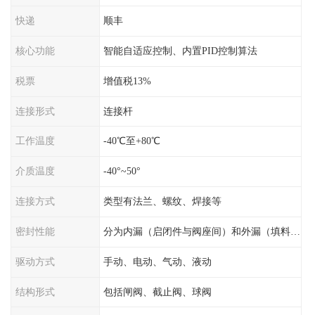
快递
顺丰
核心功能
智能自适应控制、内置PID控制算法
税票
增值税13%
连接形式
连接杆
工作温度
-40℃至+80℃
介质温度
-40°~50°
连接方式
类型有法兰、螺纹、焊接等
密封性能
分为内漏（启闭件与阀座间）和外漏（填料与阀杆间）
驱动方式
手动、电动、气动、液动
结构形式
包括闸阀、截止阀、球阀