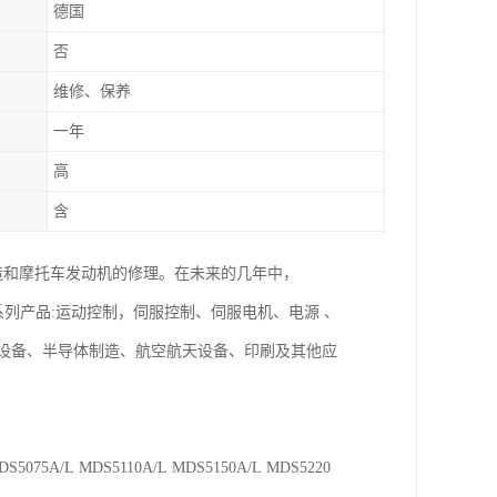
德国
否
维修、保养
一年
高
含
般机械制造和摩托车发动机的修理。在未来的几年中，
系列产品:运动控制，伺服控制、伺服电机、电源 、
、设备、半导体制造、航空航天设备、印刷及其他应
DS5075A/L MDS5110A/L MDS5150A/L MDS5220