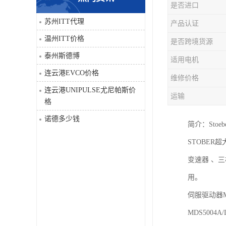
是否进口
科比
苏州ITT代理
产品认证
温州ITT价格
是否跨境货源
三菱
泰州斯德博
适用电机
DRPAG
连云港EVCO价格
维修价格
连云港UNIPULSE尤尼帕斯价
运输
格
诺德多少钱
简介：Sto
STOBE
变速器 、
用。
伺服驱动器
MDS5004A/