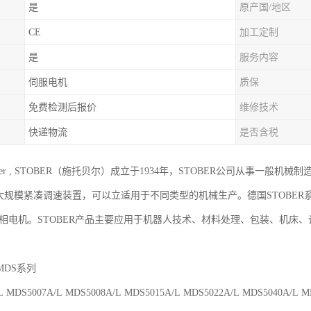
是
原产国/地区
CE
加工定制
是
服务内容
伺服电机
质保
免费检测后报价
维修技术
快递物流
是否含税
eber , STOBER（施托贝尔）成立于1934年，STOBER公司从事一
R超大规模紧凑调速装置，可以立适用于不同类型的机械生产。德国STOBER
三相电机。STOBER产品主要应用于机器人技术、材料处理、包装、机床
MDS系列
L MDS5007A/L MDS5008A/L MDS5015A/L MDS5022A/L MDS5040A/L M