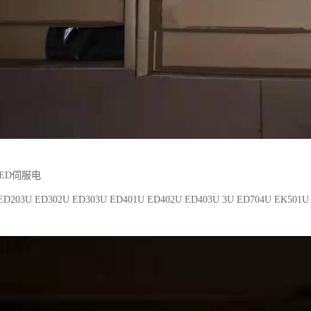
ED伺服电
ED203U ED302U ED303U ED401U ED402U ED403U 3U ED704U EK501U