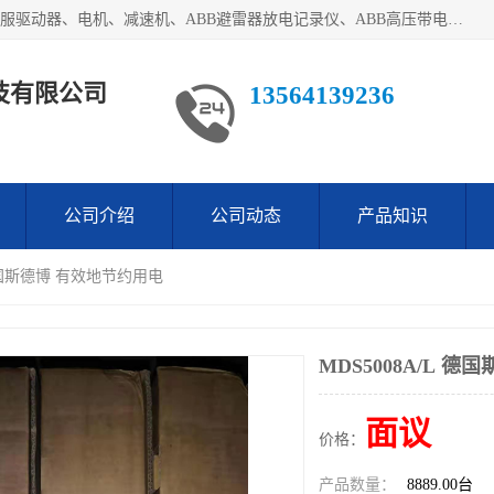
目前我们经销的优势产品主要如下：德国STOBER斯德博、伺服驱动器、电机、减速机、ABB避雷器放电记录仪、ABB高压带电指示器、模拟指示器、柜用照明灯、风机控制器、日本SSS阀门定位器；德国NORD诺德、德国SEW、ITT压力开关、ROSS、伦茨、WEST、ATOS、派克、SSS、三菱、 EVCO、 尤尼帕斯、日本三桥、三菱、威格士、KEB科比等等，品牌众多，无法一一列举！详情来电咨询
技有限公司
13564139236
公司介绍
公司动态
产品知识
L 德国斯德博 有效地节约用电
MDS5008A/L 
面议
价格：
产品数量：
8889.00台