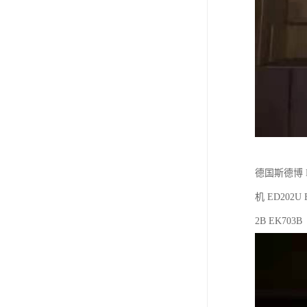
德国斯德博 
机 ED202U 
2B EK703B