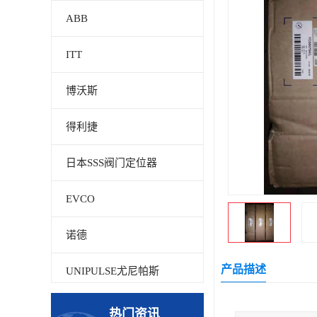
ABB
ITT
博沃斯
得利捷
日本SSS阀门定位器
EVCO
诺德
产品描述
UNIPULSE尤尼帕斯
贝加莱
热门资讯